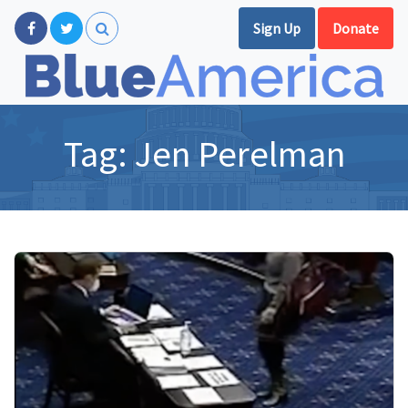
Sign Up
Donate
Tag:
Jen Perelman